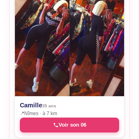
Camille
35 ans
📍
Nîmes · à 7 km
Voir son 06