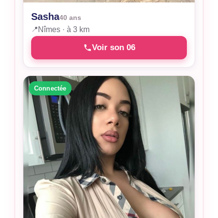
Sasha
40 ans
📍
Nîmes · à 3 km
Voir son 06
Connectée