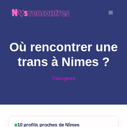
Aller
au
MENU
contenu
Où rencontrer une
trans à Nimes ?
Transgenre
10 profils proches de Nîmes