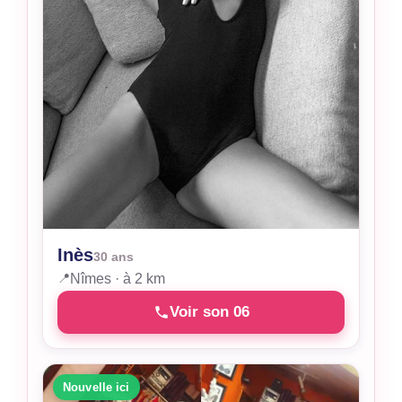
Inès
30 ans
📍
Nîmes · à 2 km
Voir son 06
Nouvelle ici