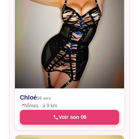
Chloé
36 ans
📍
Nîmes · à 9 km
Voir son 06