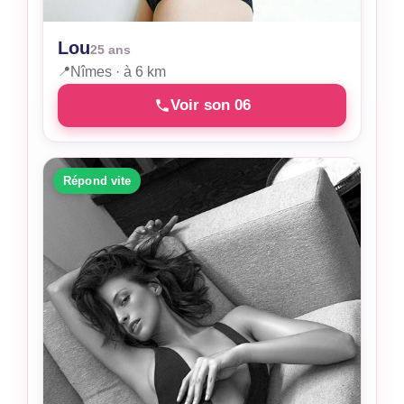
Lou
25 ans
📍
Nîmes · à 6 km
Voir son 06
Répond vite