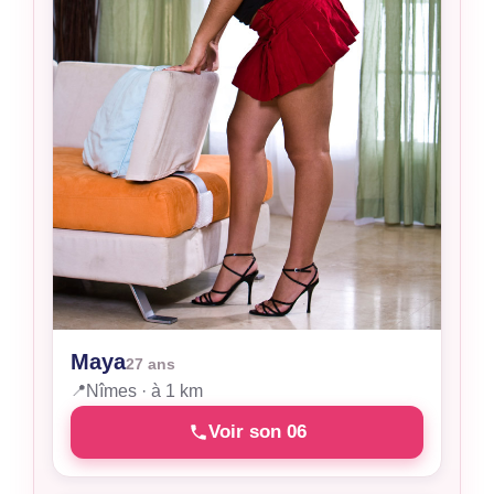
Maya
27 ans
📍
Nîmes · à 1 km
Voir son 06