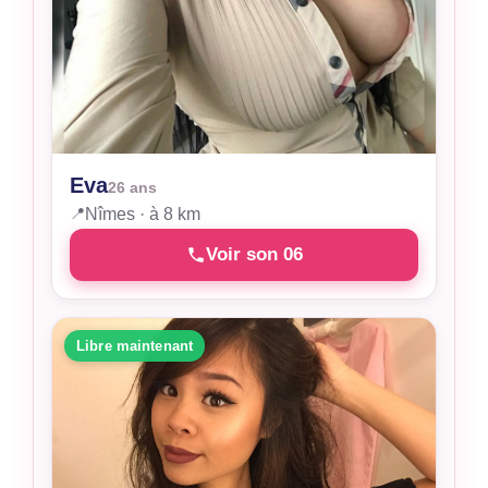
Eva
26 ans
📍
Nîmes · à 8 km
Voir son 06
Libre maintenant