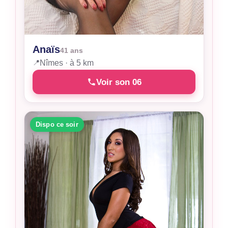
Anaïs
41 ans
📍
Nîmes · à 5 km
Voir son 06
Dispo ce soir