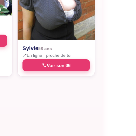
Sylvie
58 ans
📍
En ligne · proche de toi
Voir son 06