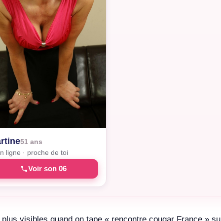
rtine
51 ans
n ligne · proche de toi
Voir son 06
plus visibles quand on tape « rencontre cougar France » sur