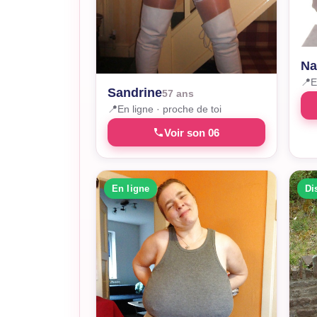
Na
📍
E
Sandrine
57 ans
📍
En ligne · proche de toi
Voir son 06
En ligne
Di