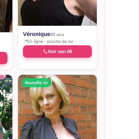
Véronique
55 ans
📍
En ligne · proche de toi
Voir son 06
Nouvelle ici