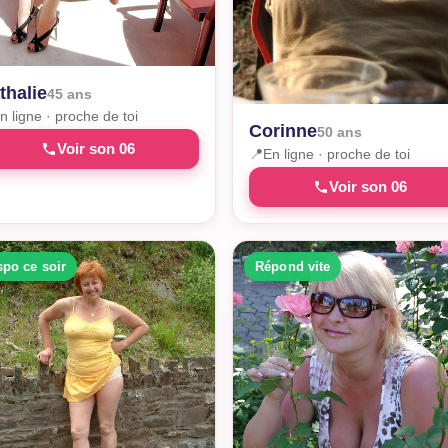
thalie
45 ans
n ligne · proche de toi
Corinne
50 ans
Voir son 06
📍
En ligne · proche de toi
Voir son 06
spo ce soir
Répond vite