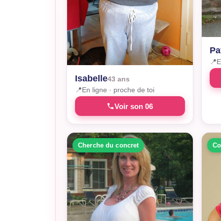
Pa
📍
E
Isabelle
43 ans
📍
En ligne · proche de toi
Voir son 06
Cherche du concret
Co