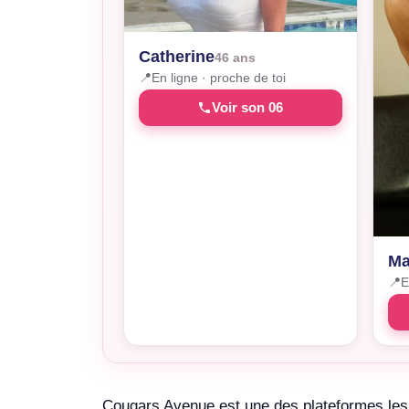
Catherine
46 ans
📍
En ligne · proche de toi
Voir son 06
Ma
📍
E
Cougars Avenue est une des plateformes les 