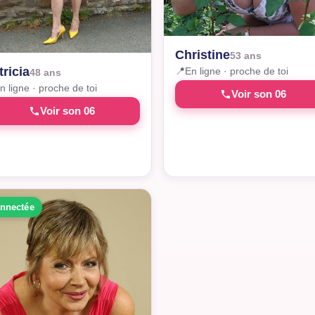
Christine
53 ans
tricia
📍
En ligne · proche de toi
48 ans
n ligne · proche de toi
Voir son 06
Voir son 06
nnectée