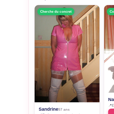
Cherche du concret
Co
Na
📍
E
Sandrine
57 ans