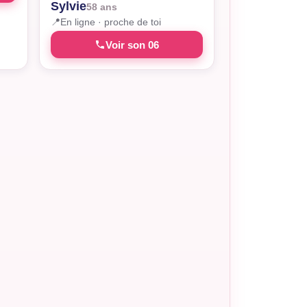
Sylvie
58 ans
📍
En ligne · proche de toi
Voir son 06