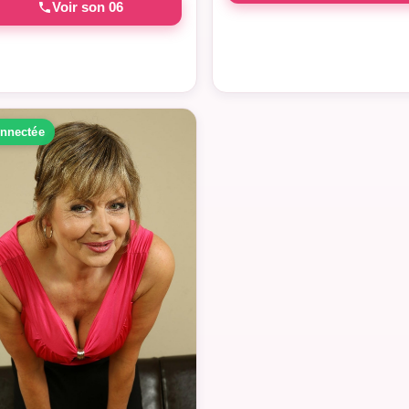
Voir son 06
nnectée