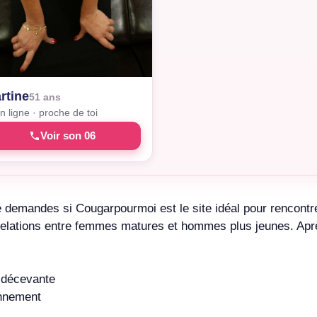
rtine
51 ans
n ligne · proche de toi
Voir son 06
 demandes si Cougarpourmoi est le site idéal pour rencontr
x relations entre femmes matures et hommes plus jeunes. Ap
é décevante
onnement