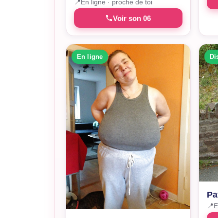
📍
En ligne · proche de toi
Voir son 06
En ligne
Di
Pa
📍
E