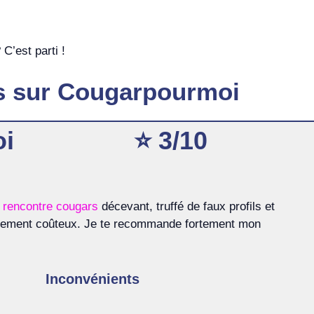
 C’est parti !
s sur Cougarpourmoi
i
⭐️ 3/10
e rencontre cougars
décevant, truffé de faux profils et
nnement coûteux. Je te recommande fortement mon
Inconvénients