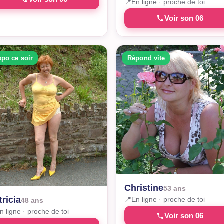
📍
En ligne · proche de toi
Voir son 06
spo ce soir
Répond vite
Christine
53 ans
tricia
📍
En ligne · proche de toi
48 ans
n ligne · proche de toi
Voir son 06