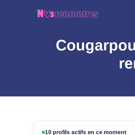
Aller
au
contenu
Cougarpour
re
10 profils actifs en ce moment