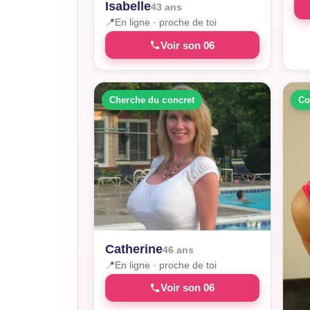
Isabelle
43 ans
📍
En ligne · proche de toi
Voir son 06
Cherche du concret
Co
Catherine
46 ans
📍
En ligne · proche de toi
Voir son 06