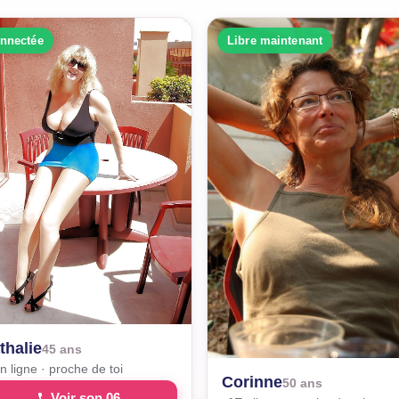
nnectée
Libre maintenant
thalie
45 ans
n ligne · proche de toi
Corinne
50 ans
Voir son 06