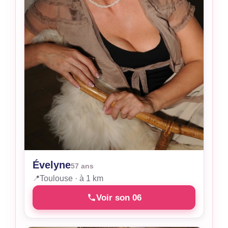
Évelyne
57 ans
📍
Toulouse · à 1 km
Voir son 06