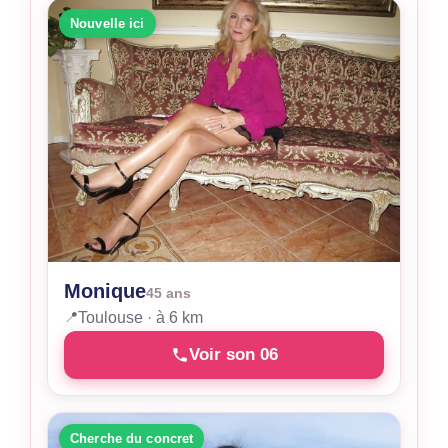
Nouvelle ici
Monique
45 ans
📍
Toulouse · à 6 km
Voir son 06
Cherche du concret