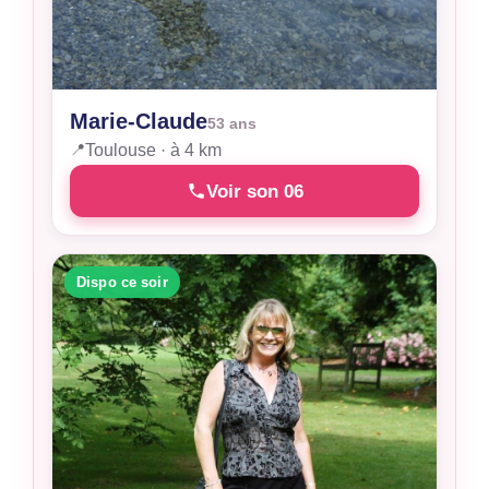
Marie-Claude
53 ans
📍
Toulouse · à 4 km
Voir son 06
Dispo ce soir