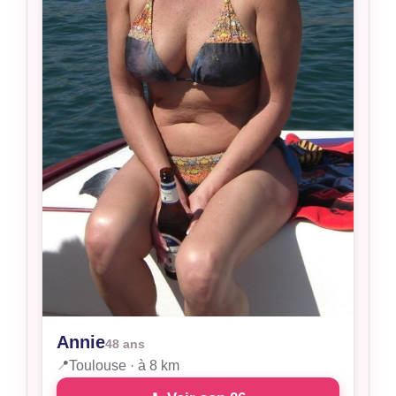
Annie
48 ans
📍
Toulouse · à 8 km