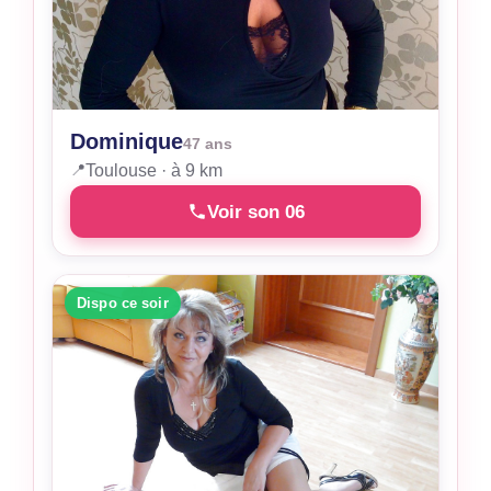
Dominique
47 ans
📍
Toulouse · à 9 km
Voir son 06
Dispo ce soir