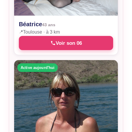
Béatrice
43 ans
📍
Toulouse · à 3 km
Voir son 06
Active aujourd'hui