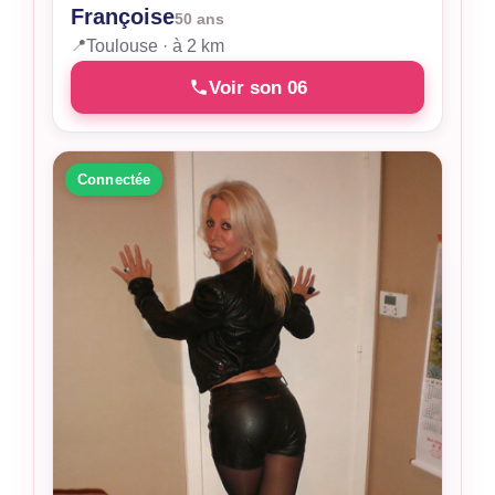
Françoise
50 ans
📍
Toulouse · à 2 km
Voir son 06
Connectée