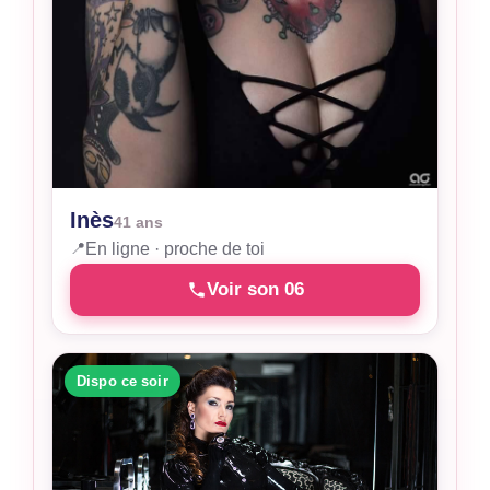
Inès
41 ans
📍
En ligne · proche de toi
Voir son 06
Dispo ce soir