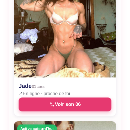
Jade
31 ans
📍
En ligne · proche de toi
Voir son 06
Active aujourd'hui