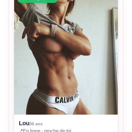
Lou
36 ans
📍
En ligne · proche de toi