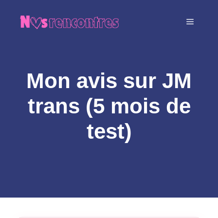
Aller
au
MENU
contenu
Mon avis sur JM
trans (5 mois de
test)