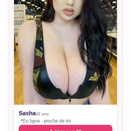
Sasha
32 ans
📍
En ligne · proche de toi