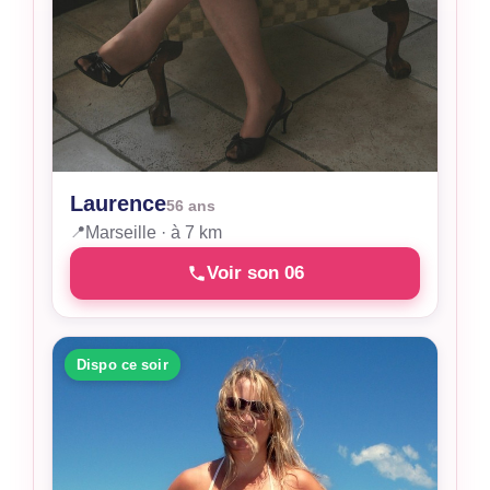
Laurence
56 ans
📍
Marseille · à 7 km
Voir son 06
Dispo ce soir