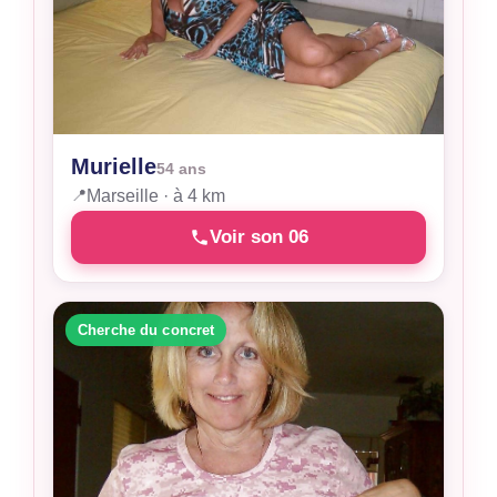
Murielle
54 ans
📍
Marseille · à 4 km
Voir son 06
Cherche du concret