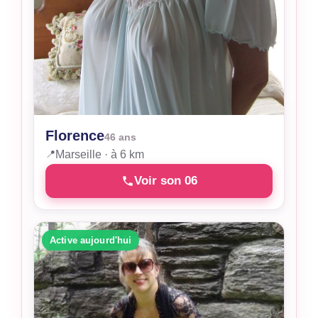
Florence
46 ans
📍
Marseille · à 6 km
Voir son 06
Active aujourd'hui