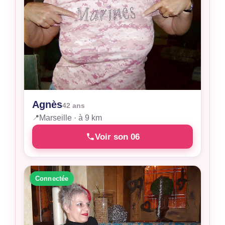
Agnès
42 ans
📍
Marseille · à 9 km
Voir son 06
Connectée