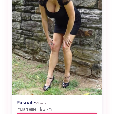
Pascale
51 ans
📍
Marseille · à 2 km