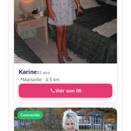
Karine
53 ans
📍
Marseille · à 5 km
Voir son 06
Connectée