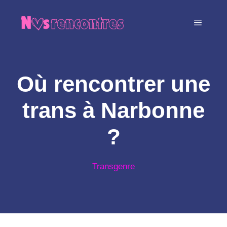
Aller
au
MENU
contenu
Où rencontrer une
trans à Narbonne
?
Transgenre