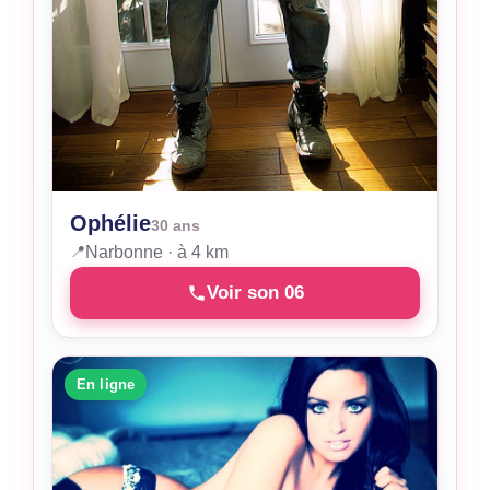
Ophélie
30 ans
📍
Narbonne · à 4 km
Voir son 06
En ligne