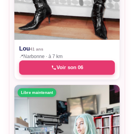
Lou
41 ans
📍
Narbonne · à 7 km
Voir son 06
Libre maintenant