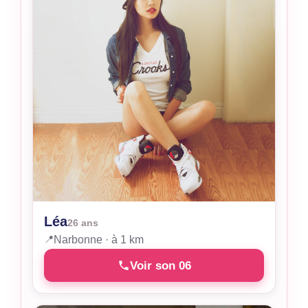
Léa
26 ans
📍
Narbonne · à 1 km
Voir son 06