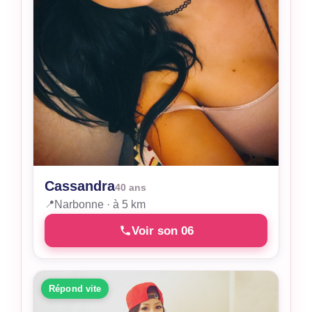
Cassandra
40 ans
📍
Narbonne · à 5 km
Voir son 06
Répond vite