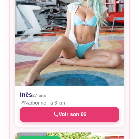
Inès
27 ans
📍
Narbonne · à 3 km
Voir son 06