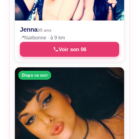
Jenna
35 ans
📍
Narbonne · à 9 km
Voir son 06
Dispo ce soir