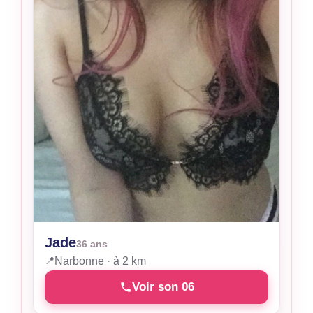
Jade
36 ans
📍
Narbonne · à 2 km
Voir son 06