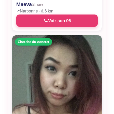
Maeva
31 ans
📍
Narbonne · à 6 km
Voir son 06
Cherche du concret